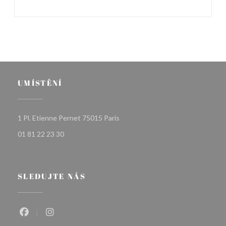
UMÍSTĚNÍ
((otevře se v novém okně))
1 Pl. Etienne Pernet 75015 Paris
01 81 22 23 30
SLEDUJTE NÁS
Facebook ((otevře se v novém okně))
Instagram ((otevře se v novém okně))