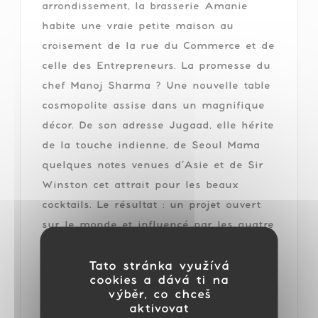
arrondissement, la brasserie Amanie
habite une vraie petite maison au
croisement de la rue du Commerce et de
celle des Entrepreneurs. La promesse du
chef Manoj Sharma ? Une nouvelle table
cosmopolite assise dans un magnifique
décor. De son adresse Jugaad, elle hérite
de la touche indienne, de Seoul Mama
quelques notes venues d’Asie et de Sir
Winston cet attrait pour les beaux
cocktails. Le résultat : un projet ouvert
sur le monde et influencé par les quatre
coins de la planète. Tour du propriétaire.
Tato stránka využívá
cookies a dává ti na
D’emblée, on adore cette coquette
výběr, co chceš
devanture aux airs de maisonnette en
aktivovat