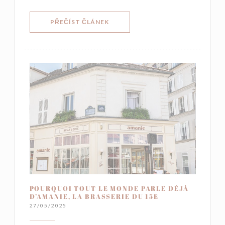
((OTEVŘE SE V NOVÉM OKNĚ))
PŘEČÍST ČLÁNEK
POURQUOI TOUT LE MONDE PARLE DÉJÀ
D’AMANIE, LA BRASSERIE DU 15E
27/05/2025