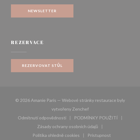
NEWSLETTER
REZERVACE
REZERVOVAT STŮL
© 2026 Amanie Paris — Webové stránky restaurace byly
((otevře se v novém okně))
vytvořeny
Zenchef
Odmítnutí odpovědnosti
PODMÍNKY POUŽITÍ
((otevře se v novém okně))
((otevře se v novém 
Zásady ochrany osobních údajů
((otevře se v novém okně))
Politika ohledně cookies
Pristupnost
((otevře se v novém okně))
((otevře se v novém 