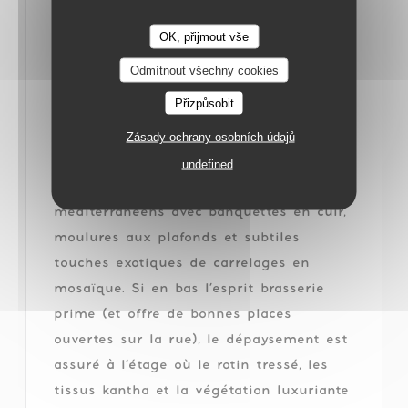
plein Paris. Les portes passées, Amanie
dévoile une décoration enluminée et
OK, přijmout vše
pimpante signée Talissa Bachelot et
Odmítnout všechny cookies
Alice Calemard du studio Adjamée, à qui
Přizpůsobit
l’on doit déjà les joyeuses atmosphères
de Laia Monceau ou Polpo. Les codes des
Zásady ochrany osobních údajů
brasseries françaises se mêlent aux
undefined
influences multiculturelles des pays
méditerranéens avec banquettes en cuir,
moulures aux plafonds et subtiles
touches exotiques de carrelages en
mosaïque. Si en bas l’esprit brasserie
prime (et offre de bonnes places
ouvertes sur la rue), le dépaysement est
assuré à l’étage où le rotin tressé, les
tissus kantha et la végétation luxuriante