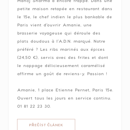
Manoj Sharma a encore frappé. Dans une
petite maison retapée en restaurant dans
le 15e, le chef indien le plus bankable de
Paris vient d’ouvrir Amanie, une
brasserie voyageuse qui déroule des
plats doudous à l’A.D.N. marqué. Notre
préféré ? Les ribs marinés aux épices
(24,50 €), servis avec des frites et dont
le nappage délicieusement caramélisé
affirme un goût de reviens-y. Passion !
Amanie, 1 place Etienne Pernet, Paris 15e.
Ouvert tous les jours en service continu.
01 81 22 23 30.
((OTEVŘE SE V NOVÉM OKNĚ))
PŘEČÍST ČLÁNEK