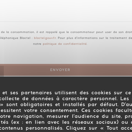
e de la consommation, il est rappelé que le consommateur peut user de son droit à
léphonique Bloctel :
bloctel.gouv.fr
. Pour plus d'informations sur le traitement d
notre
politique de confidentialité
.
 et ses partenaires utilisent des cookies sur ce
collecte de données à caractère personnel. Les 
» sont obligatoires et installés par défaut. D'a
cessitent votre consentement. Ces cookies facult
otre navigation, mesurer l'audience du site, p
ités (ex : en lien avec les réseaux sociaux) ou 
contenus personnalisés. Cliquez sur « Tout acc