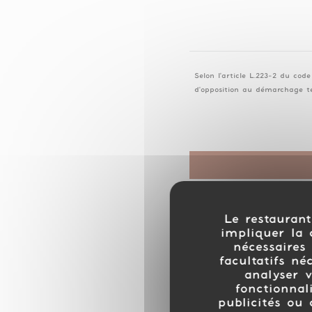
Selon l'article L.223-2 du cod
d'opposition au démarchage té
Le restaurant
impliquer la 
nécessaires 
facultatifs né
analyser v
fonctionnal
publicités ou 