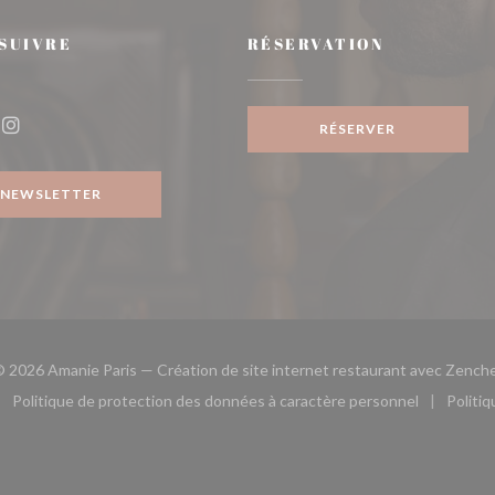
 SUIVRE
RÉSERVATION
fenêtre))
RÉSERVER
ook ((ouvre une nouvelle fenêtre))
Instagram ((ouvre une nouvelle fenêtre))
NEWSLETTER
 2026 Amanie Paris — Création de site internet restaurant avec
Zenche
Politique de protection des données à caractère personnel
Politi
le fenêtre))
ouvre une nouvelle fenêtre))
((ouvre une nouvelle fenêtre))