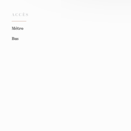
ACCÈS
Métro
Bus