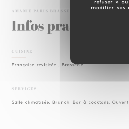
refuser » ou
modifier vos 
AMANIE PARIS
BRASSERIE / COCKTAIL BAR 
Infos pratiques
CUISINE
Française revisitée , Brasserie
SERVICES
Salle climatisée, Brunch, Bar à cocktails, Ouvert