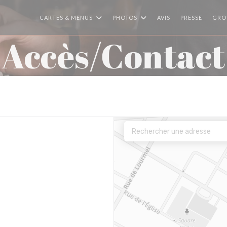
CARTES & MENUS
PHOTOS
AVIS
PRESSE
GROU
Accès/Contact
ne nouvelle fenêtre))