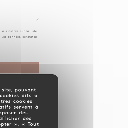
 s'inscrire sur la liste
e vos données, consultez
 site, pouvant
cookies dits «
utres cookies
atifs servent à
roposer des
afficher des
epter », « Tout