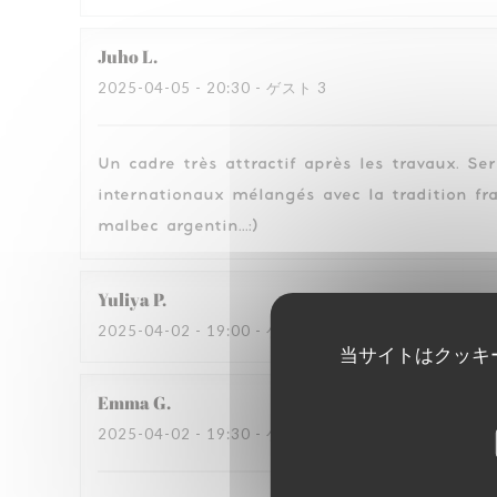
Juho
L
2025-04-05
- 20:30 - ゲスト 3
Un cadre très attractif après les travaux. Se
internationaux mélangés avec la tradition fra
malbec argentin...:)
Yuliya
P
2025-04-02
- 19:00 - ゲスト 3
当サイトはクッキ
Emma
G
2025-04-02
- 19:30 - ゲスト 2