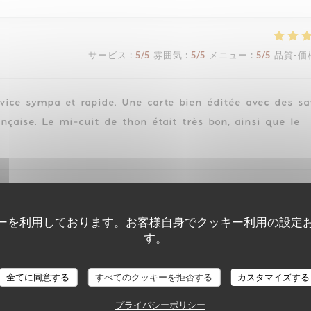
サービス
:
5
/5
雰囲気
:
5
/5
メニュー
:
5
/5
品質-価
rvice sympa et rapide. Une carte bien éditée avec des sa
nçaise. Le mi-cuit de thon était très bon, ainsi que le
サービス
:
5
/5
雰囲気
:
5
/5
メニュー
:
5
/5
品質-価
ーを利用しております。お客様自身でクッキー利用の設定
す。
サービス
:
5
/5
雰囲気
:
5
/5
メニュー
:
5
/5
品質-価
全てに同意する
すべてのクッキーを拒否する
カスタマイズする
プライバシーポリシー