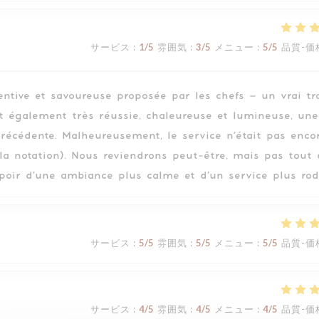
サービス
:
1
/5
雰囲気
:
3
/5
メニュー
:
5
/5
品質-価
ntive et savoureuse proposée par les chefs – un vrai tra
st également très réussie, chaleureuse et lumineuse, une
précédente. Malheureusement, le service n’était pas enco
 la notation). Nous reviendrons peut-être, mais pas tout
spoir d’une ambiance plus calme et d’un service plus rod
サービス
:
5
/5
雰囲気
:
5
/5
メニュー
:
5
/5
品質-価
サービス
:
4
/5
雰囲気
:
4
/5
メニュー
:
4
/5
品質-価