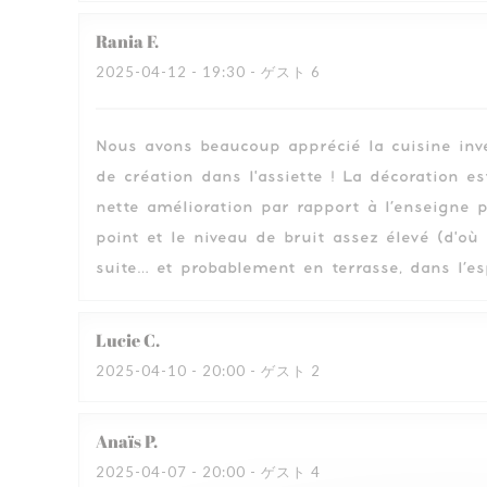
Rania
F
2025-04-12
- 19:30 - ゲスト 6
Nous avons beaucoup apprécié la cuisine inve
de création dans l'assiette ! La décoration e
nette amélioration par rapport à l’enseigne 
point et le niveau de bruit assez élevé (d'où
suite… et probablement en terrasse, dans l’e
Lucie
C
2025-04-10
- 20:00 - ゲスト 2
Anaïs
P
2025-04-07
- 20:00 - ゲスト 4