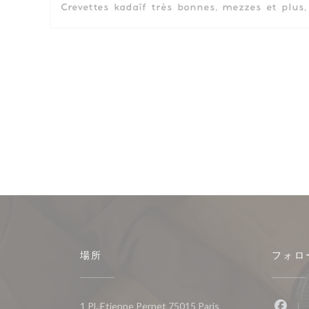
Crevettes kadaîf très bonnes, mezzes et plus, 
場所
フォロ
((新しいウィンドウで
1 Pl. Etienne Pernet 75015 Paris