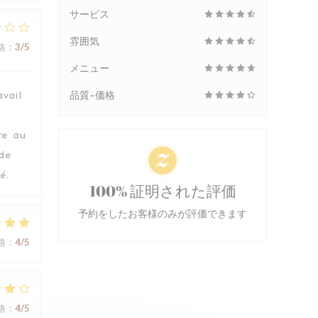
サービス
雰囲気
格
:
3
/5
メニュー
vail
品質-価格
re au
 de
é.
100% 証明された評価
予約をしたお客様のみが評価できます
格
:
4
/5
格
:
4
/5