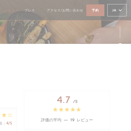
JA
レビュー
プレス
アクセス/お問い合わせ
予約
((新しいウィンドウで開きます))
Fa
Ins
4.7
/5
評価の平均 —
19 レビュー
格
:
4
/5