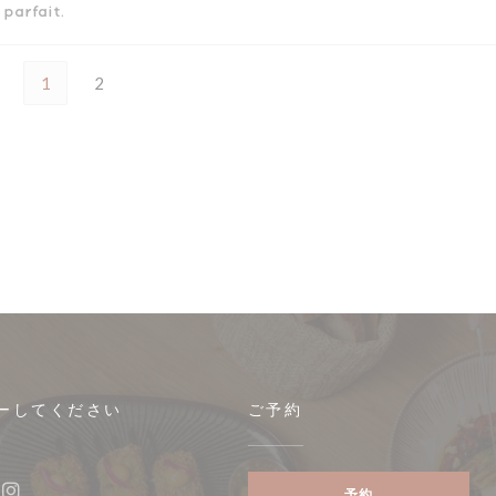
parfait.
1
2
ーしてください
ご予約
開きます))
予約