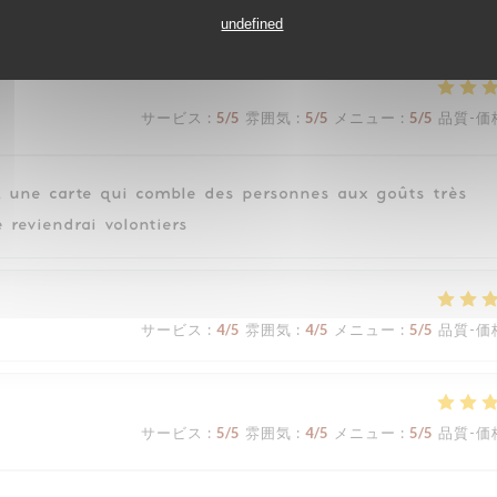
 chaleureux Ravie!!
undefined
サービス
:
5
/5
雰囲気
:
5
/5
メニュー
:
5
/5
品質-価
t, une carte qui comble des personnes aux goûts très
e reviendrai volontiers
サービス
:
4
/5
雰囲気
:
4
/5
メニュー
:
5
/5
品質-価
サービス
:
5
/5
雰囲気
:
4
/5
メニュー
:
5
/5
品質-価