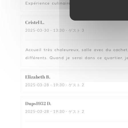
Expérience culinaire et de cadre top! Accueil
Cristel
L
2025-03-30
- 13:30 - ゲスト 3
Accueil très chaleureux, salle avec du cache
différents. Quand je serai dans ce quartier, j
Elizabeth
B
2025-03-28
- 19:30 - ゲスト 2
Dups1952
D
2025-03-28
- 19:30 - ゲスト 2