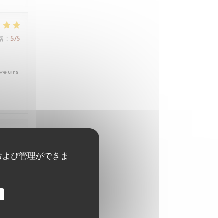
格
:
5
/5
veurs
格
:
4
/5
および管理ができま
格
:
5
/5